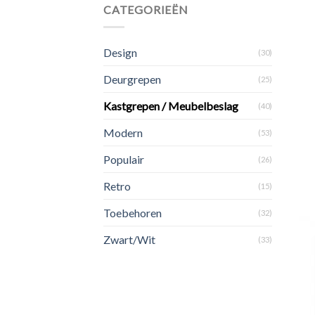
CATEGORIEËN
Design
(30)
Deurgrepen
(25)
Kastgrepen / Meubelbeslag
(40)
Modern
(53)
Populair
(26)
Retro
(15)
Toebehoren
(32)
Zwart/Wit
(33)