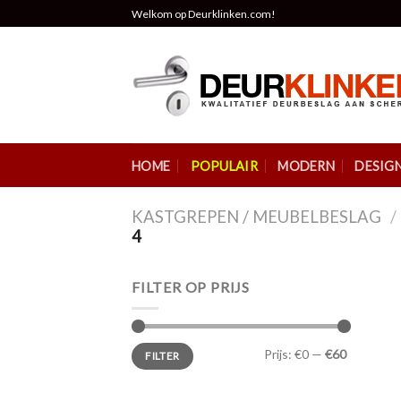
Skip
Welkom op Deurklinken.com!
to
content
HOME
POPULAIR
MODERN
DESIG
KASTGREPEN / MEUBELBESLAG
/
4
FILTER OP PRIJS
Prijs:
€0
—
€60
FILTER