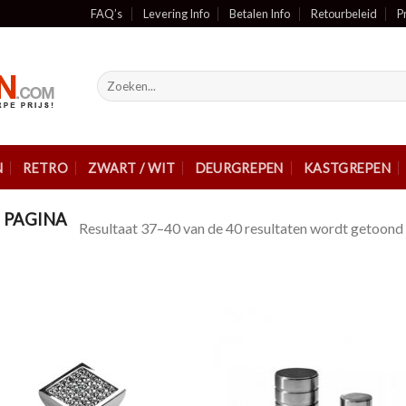
FAQ’s
Levering Info
Betalen Info
Retourbeleid
P
Zoeken
naar:
N
RETRO
ZWART / WIT
DEURGREPEN
KASTGREPEN
PAGINA
Resultaat 37–40 van de 40 resultaten wordt getoond