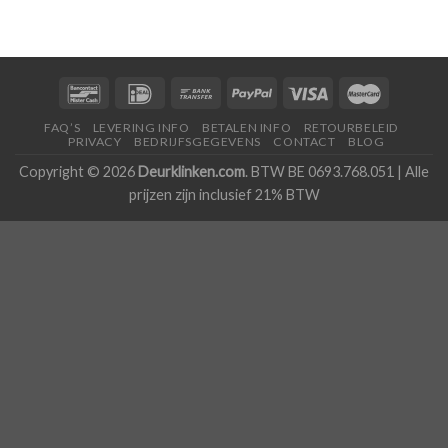
FAQ’S
LEVERING INFO
BETALEN INFO
RETOURBELEID
PRIVACY
BEDRIJFSGEGEVENS
CONTACT
BLOG
Copyright © 2026
Deurklinken.com
. BTW BE 0693.768.051 | Alle
prijzen zijn inclusief 21% BTW