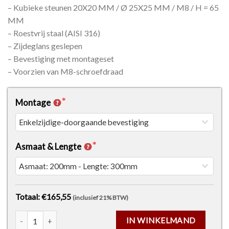
– Kubieke steunen 20X20 MM / Ø 25X25 MM / M8 / H = 65
MM
– Roestvrij staal (AISI 316)
– Zijdeglans geslepen
– Bevestiging met montageset
– Voorzien van M8-schroefdraad
Montage
Asmaat & Lengte
Totaal: €165,55
(inclusief 21% BTW)
Deurgreep Model 57 - QT-Vorm aantal
IN WINKELMAND