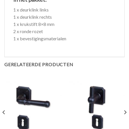
1 x deurklink links
1 x deurklink rechts
1 x krukstift 8×8 mm
2 x ronde rozet
1 x bevestigingsmaterialen
GERELATEERDE PRODUCTEN