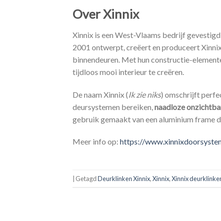
Over Xinnix
Xinnix is een West-Vlaams bedrijf gevestigd
2001 ontwerpt, creëert en produceert Xinni
binnendeuren. Met hun constructie-elemente
tijdloos mooi interieur te creëren.
De naam Xinnix (
Ik zie niks
) omschrijft perfe
deursystemen bereiken,
naadloze onzichtba
gebruik gemaakt van een aluminium frame d
Meer info op:
https://www.xinnixdoorsyste
|
Getagd
Deurklinken Xinnix
,
Xinnix
,
Xinnix deurklinke