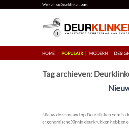
Skip
Welkom op Deurklinken.com!
to
content
HOME
POPULAIR
MODERN
DESIG
Tag archieven:
Deurklink
Nieuw
Nieuw deze maand op Deurklinken.com is de 
ergonomische Xinnix deurkrukken hebben een 