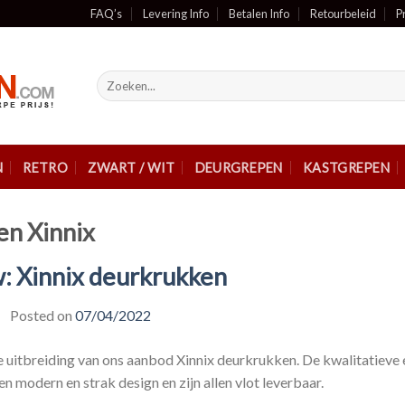
FAQ’s
Levering Info
Betalen Info
Retourbeleid
P
Zoeken
naar:
N
RETRO
ZWART / WIT
DEURGREPEN
KASTGREPEN
en Xinnix
: Xinnix deurkrukken
Posted on
07/04/2022
uitbreiding van ons aanbod Xinnix deurkrukken. De kwalitatieve 
modern en strak design en zijn allen vlot leverbaar.