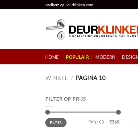
Skip
Welkom op Deurklinken.com!
to
content
HOME
POPULAIR
MODERN
DESIG
WINKEL
/
PAGINA 10
FILTER OP PRIJS
Prijs:
€0
—
€360
FILTER