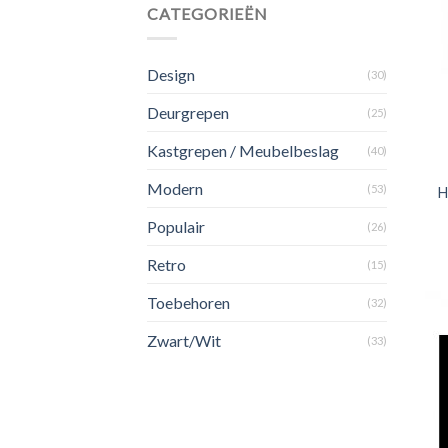
CATEGORIEËN
Design
(30)
Deurgrepen
(25)
Kastgrepen / Meubelbeslag
(40)
Modern
(53)
H
Populair
(26)
Retro
(15)
Toebehoren
(32)
Zwart/Wit
(33)