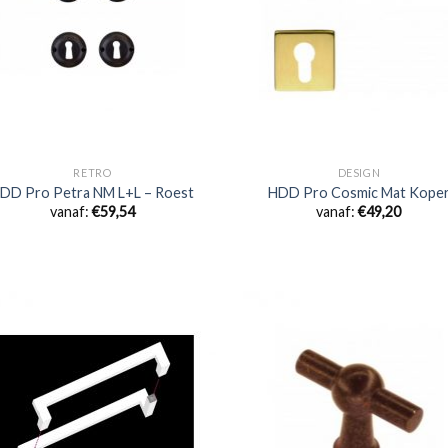
RETRO
DESIGN
DD Pro Petra NM L+L – Roest
HDD Pro Cosmic Mat Kope
vanaf:
€
59,54
vanaf:
€
49,20