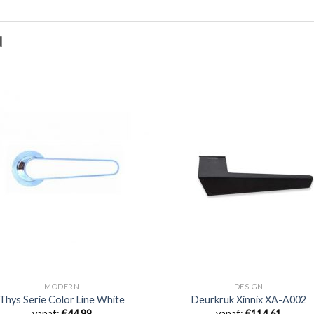
N
MODERN
DESIGN
Thys Serie Color Line White
Deurkruk Xinnix XA-A002
vanaf:
€
44,99
vanaf:
€
114,61