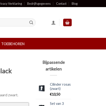
rivacy Verklaring
Bedrijfsgegevens
Contact
Blog
TOEBEHOREN
Bijpassende
artikelen
lack
Cilinder rosas
(zwart)
€
10,50
aard zwart.
Set van 3