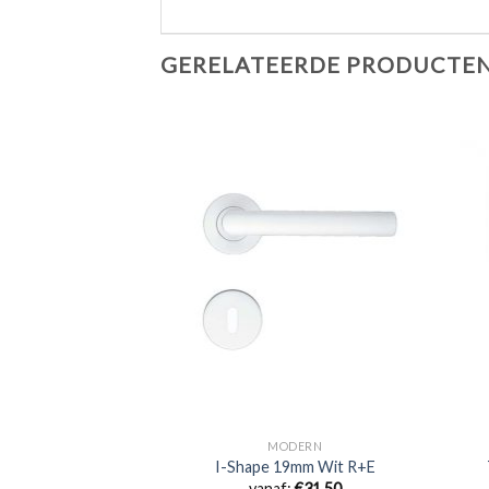
GERELATEERDE PRODUCTE
SIGN
MODERN
ro Model 110
I-Shape 19mm Wit R+E
:
€
29,99
vanaf:
€
31,50