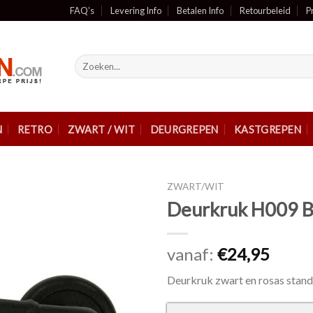
FAQ’s
Levering Info
Betalen Info
Retourbeleid
P
Zoeken
naar:
N
RETRO
ZWART / WIT
DEURGREPEN
KASTGREPEN
ZWART/WIT
Deurkruk H009 B
vanaf:
€
24,95
Deurkruk zwart en rosas stand