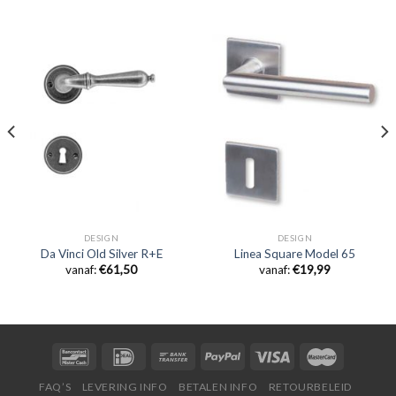
DESIGN
DESIGN
Da Vinci Old Silver R+E
Linea Square Model 65
vanaf:
€
61,50
vanaf:
€
19,99
FAQ’S
LEVERING INFO
BETALEN INFO
RETOURBELEID