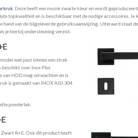
urkruk
. Deze heeft een mooie zwarte kleur en wordt geproduceerd
olute topkwaliteit en is beschikbaar met de nodige accessoires. Je 
e hand van de bijgeleverde gebruiksaanwijzing. Uiteraard staat d
ls je hierbij ondersteuning vereist.
+E
 model wat past binnen een strak
n beschikt over Inox Plus
 je van HDD mag verwachten en is
kruk is gemaakt van INOX AISI 304
atte poederlak.
+E
ca Zwart R+E. Ook dit product heeft