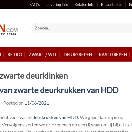
FAQ’s
Levering Info
Betalen Info
Retourbeleid
P
Zoeken
naar:
N
RETRO
ZWART / WIT
DEURGREPEN
KASTGREPEN
 zwarte deurklinken
 van zwarte deurkrukken van HDD
Posted on
11/06/2021
timent van zwarte
deurkrukken van HDD
. We gaan daarbij in op
 Vervolgens zetten we drie redenen op een rij waarom jij bij uitste
ies trekken. Op voorhand verklappen wel alvast dat er tientallen