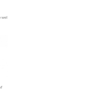
e wel
of