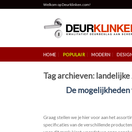
Skip
Welkom op Deurklinken.com!
to
content
HOME
POPULAIR
MODERN
DESIG
Tag archieven:
landelijke
De mogelijkheden
Graag stellen we je hier voor aan het assor
specificaties van de verschillende producten.
voor dit merk kiest, voordat we onze conclus