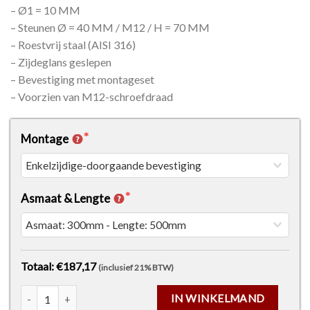
– Ø1 = 10 MM
– Steunen Ø = 40 MM / M12 / H = 70 MM
– Roestvrij staal (AISI 316)
– Zijdeglans geslepen
– Bevestiging met montageset
– Voorzien van M12-schroefdraad
Montage
Asmaat & Lengte
Totaal: €187,17
(inclusief 21% BTW)
Deurgreep Model 28 - TS-Vorm aantal
IN WINKELMAND